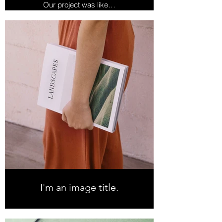
I'm an image title.
Our project was like…
I'm an image title.