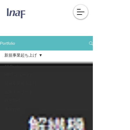
Portfolio
新規事業起ち上げ
All Posts
HPリニューアル
新規事業起ち上げ
訴求キーワード
動画制作
事業戦略