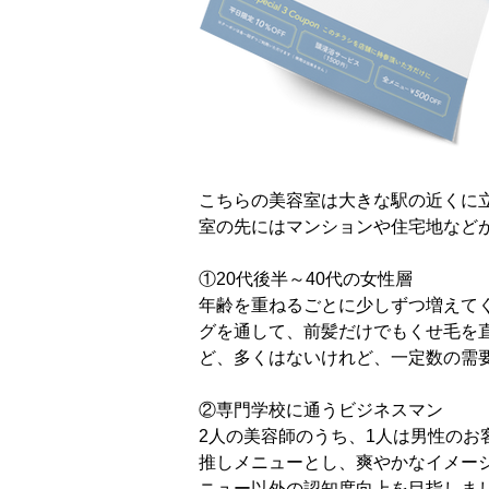
ギ
ャ
こちらの美容室は大きな駅の近くに
ラ
リ
室の先にはマンションや住宅地など
ー
か
ら
①20代後半～40代の女性層
出
ま
年齢を重ねるごとに少しずつ増えて
し
た
グを通して、前髪だけでもくせ毛を
ど、多くはないけれど、一定数の需
②専門学校に通うビジネスマン
2人の美容師のうち、1人は男性の
推しメニューとし、爽やかなイメー
ニュー以外の認知度向上を目指しま