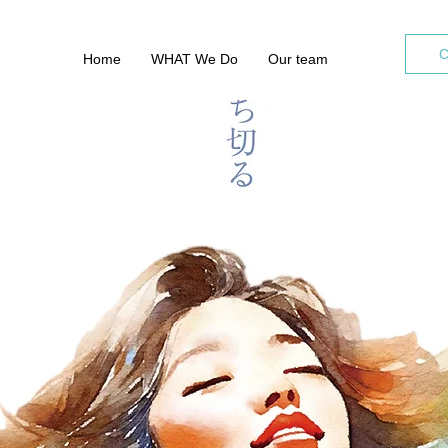
C
Home
WHAT We Do
Our team