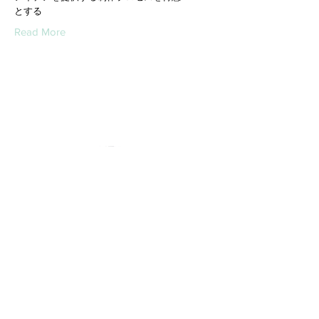
とする
Read More
Takashi Katayama